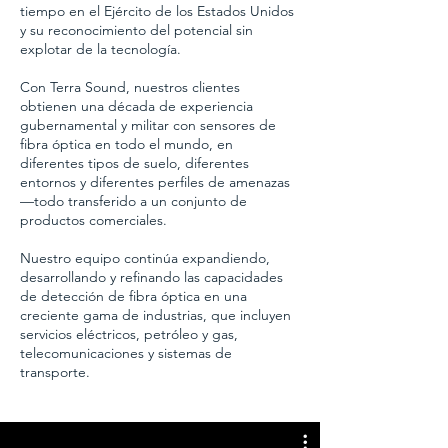
tiempo en el Ejército de los Estados Unidos
y su reconocimiento del potencial sin
explotar de la tecnología.
Con Terra Sound, nuestros clientes
obtienen una década de experiencia
gubernamental y militar con sensores de
fibra óptica en todo el mundo, en
diferentes tipos de suelo, diferentes
entornos y diferentes perfiles de amenazas
—todo transferido a un conjunto de
productos comerciales.
Nuestro equipo continúa expandiendo,
desarrollando y refinando las capacidades
de detección de fibra óptica en una
creciente gama de industrias, que incluyen
servicios eléctricos, petróleo y gas,
telecomunicaciones y sistemas de
transporte.