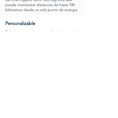
puede monitorear distancias de hasta 100
kilómetros desde un solo punto de energía.
Personalizable
Debido a que solo estamos limitados por lo
que nuestra fibra puede escuchar,
podemos crear sistemas personalizados
para las necesidades de cada cliente.
Vea Terra Sound en acción
Solicite una demo